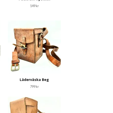
149 kr
Läderväska Beg
799 kr