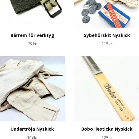
Bärrem för verktyg
Sybehörskit Nyskick
29 kr
119 kr
Undertröja Nyskick
Bobo liesticka Nyskick
149 kr
129 kr