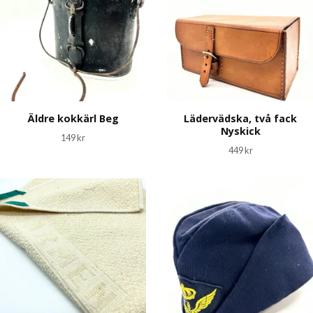
Äldre kokkärl Beg
Lädervädska, två fack
Nyskick
149 kr
449 kr