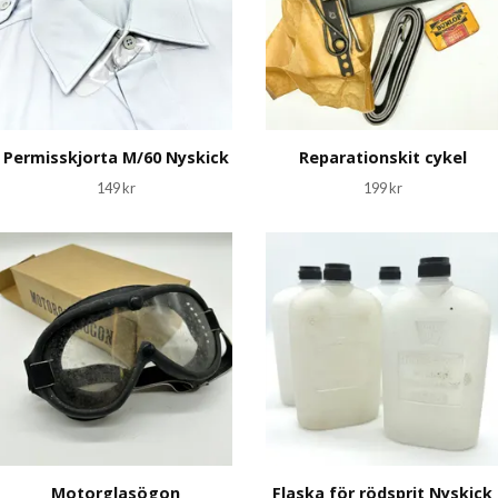
Permisskjorta M/60 Nyskick
Reparationskit cykel
149 kr
199 kr
Motorglasögon
Flaska för rödsprit Nyskick