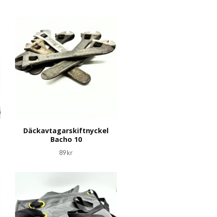
Däckavtagarskiftnyckel
Bacho 10
89 kr