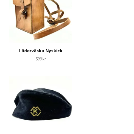
Läderväska Nyskick
599 kr