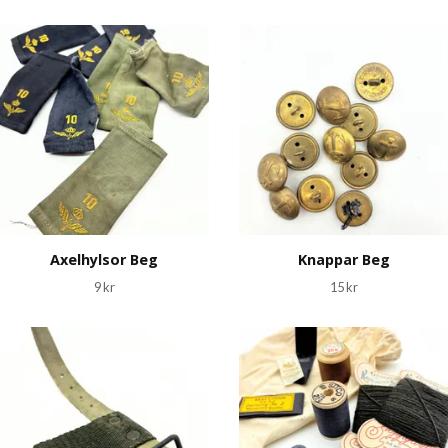
Axelhylsor Beg
Knappar Beg
9 kr
15 kr