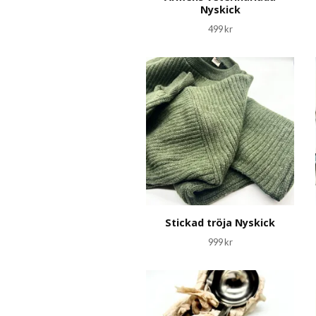
Nyskick
499 kr
Stickad tröja Nyskick
999 kr