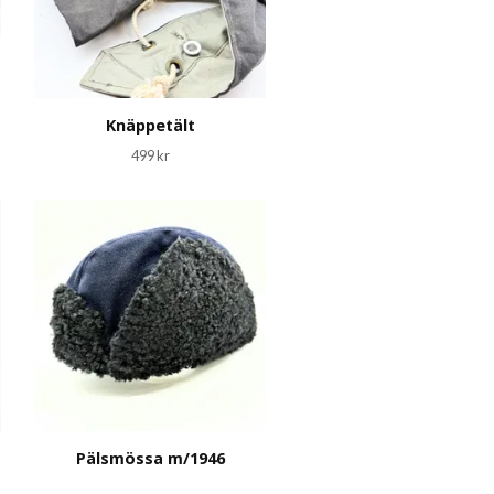
Knäppetält
499 kr
Pälsmössa m/1946