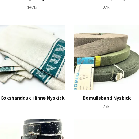
149 kr
39 kr
Kökshandduk i linne Nyskick
Bomullsband Nyskick
25 kr