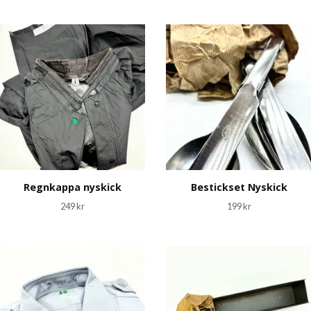
Regnkappa nyskick
Bestickset Nyskick
249 kr
199 kr