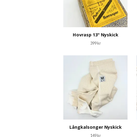
Hovrasp 13" Nyskick
399 kr
Långkalsonger Nyskick
149 kr