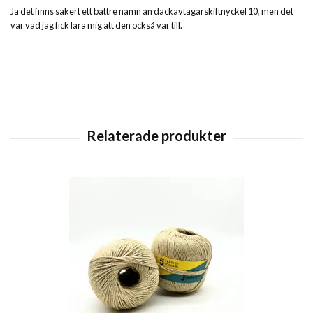
Ja det finns säkert ett bättre namn än däckavtagarskiftnyckel 10, men det
var vad jag fick lära mig att den också var till.