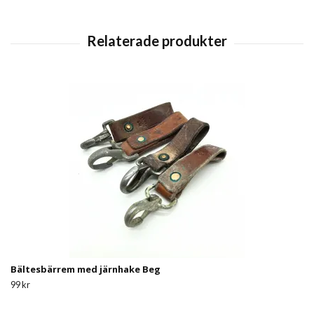
Bältesbärrem med järnhake Beg
99 kr