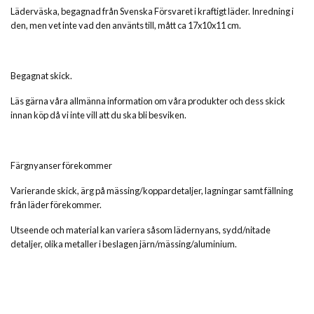
Läderväska, begagnad från Svenska Försvaret i kraftigt läder. Inredning i
den, men vet inte vad den använts till, mått ca 17x10x11 cm.
Begagnat skick.
Läs gärna våra allmänna information om våra produkter och dess skick
innan köp då vi inte vill att du ska bli besviken.
Färgnyanser förekommer
Varierande skick, ärg på mässing/koppardetaljer, lagningar samt fällning
från läder förekommer.
Utseende och material kan variera såsom lädernyans, sydd/nitade
detaljer, olika metaller i beslagen järn/mässing/aluminium.