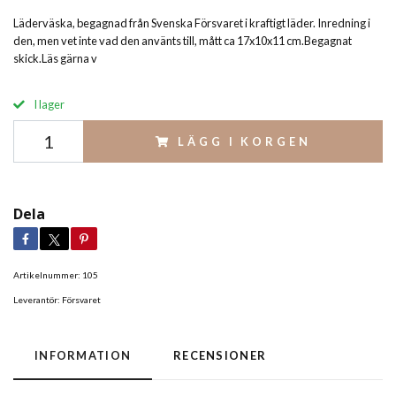
Läderväska, begagnad från Svenska Försvaret i kraftigt läder. Inredning i
den, men vet inte vad den använts till, mått ca 17x10x11 cm.Begagnat
skick.Läs gärna v
I lager
LÄGG I KORGEN
Dela
Artikelnummer:
105
Leverantör:
Försvaret
INFORMATION
RECENSIONER