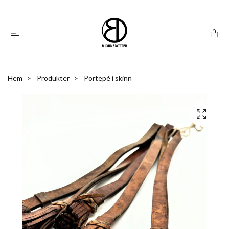
Hem
Produkter
Portepé i skinn