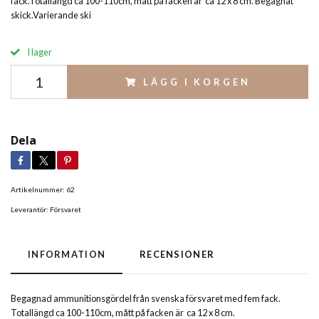
fack.Totallängd ca 100-110cm, mått på facken är ca 12 x 8 cm. Begagnat
skick.Varierande ski
I lager
LÄGG I KORGEN
Dela
Artikelnummer:
62
Leverantör:
Försvaret
INFORMATION
RECENSIONER
Begagnad ammunitionsgördel från svenska försvaret med fem fack.
Totallängd ca 100-110cm, mått på facken är ca 12 x 8 cm.